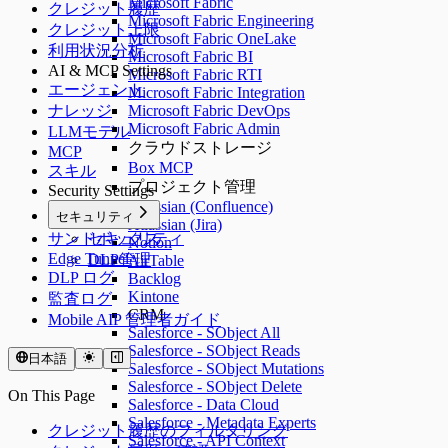
Microsoft Fabric
クレジット履歴
Microsoft Fabric Engineering
クレジット上限
Microsoft Fabric OneLake
利用状況分析
Microsoft Fabric BI
AI & MCP Settings
Microsoft Fabric RTI
エージェント
Microsoft Fabric Integration
ナレッジ
Microsoft Fabric DevOps
Microsoft Fabric Admin
LLMモデル
クラウドストレージ
MCP
Box MCP
スキル
プロジェクト管理
Security Settings
Atlassian (Confluence)
セキュリティ
Atlassian (Jira)
サンドボックス
セキュリティ
Notion
Edge Tunnel
DLP管理
AirTable
DLP ログ
Backlog
Kintone
監査ログ
CRM
Mobile AIP 管理者ガイド
Salesforce - SObject All
Salesforce - SObject Reads
日本語
Salesforce - SObject Mutations
Salesforce - SObject Delete
On This Page
Salesforce - Data Cloud
Salesforce - Metadata Experts
クレジット履歴のフィルタリング
Salesforce - API Context