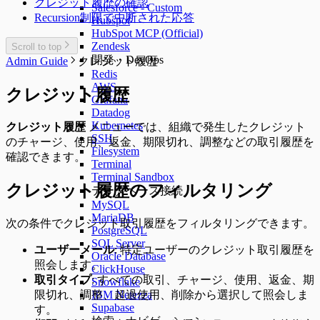
クレジット履歴の確認
Salesforce - Custom
Recursion制限で中断された応答
Hubspot
HubSpot MCP (Official)
Zendesk
Scroll to top
開発・DevOps
Admin Guide
クレジット履歴
Redis
AWS
クレジット履歴
Grafana
Datadog
Kubernetes
クレジット履歴
メニューでは、組織で発生したクレジット
SSH
のチャージ、使用、返金、期限切れ、調整などの取引履歴を
Filesystem
確認できます。
Terminal
Terminal Sandbox
クレジット履歴のフィルタリング
データベース接続
MySQL
MariaDB
次の条件でクレジット取引履歴をフィルタリングできます。
PostgreSQL
SQL Server
ユーザーメール
: 特定ユーザーのクレジット取引履歴を
Oracle Database
照会します。
ClickHouse
取引タイプ
: すべての取引、チャージ、使用、返金、期
Snowflake
IBM Netezza
限切れ、調整、超過使用、削除から選択して照会しま
Supabase
す。