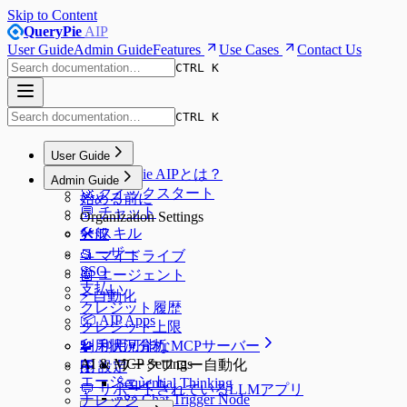
Skip to Content
QueryPie
AIP
User Guide
Admin Guide
Features
Use Cases
Contact Us
CTRL K
CTRL K
User Guide
🌟 QueryPie AIPとは？
Admin Guide
🚀 クイックスタート
始める前に
💬 チャット
Organization Settings
🛠️ スキル
一般
ユーザー
📂 マイドライブ
SSO
🤖 エージェント
支払い
⚡️ 自動化
クレジット履歴
📦 AIP Apps
クレジット上限
🧩 利用可能なMCPサーバー
利用状況分析
AI & MCP Settings
ワークフロー自動化
🎛️ 設定
エージェント
Sequential Thinking
💬 サポートされているLLMアプリ
n8n Chat Trigger Node
ナレッジ