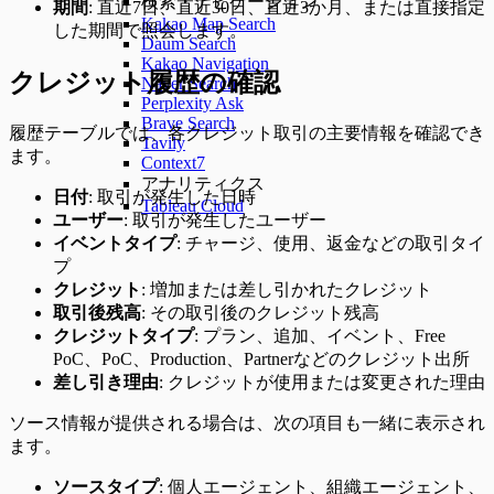
検索・ナビゲーション
期間
: 直近7日、直近30日、直近3か月、または直接指定
Kakao Map Search
した期間で照会します。
Daum Search
Kakao Navigation
クレジット履歴の確認
Naver Search
Perplexity Ask
Brave Search
履歴テーブルでは、各クレジット取引の主要情報を確認でき
Tavily
ます。
Context7
アナリティクス
日付
: 取引が発生した日時
Tableau Cloud
ユーザー
: 取引が発生したユーザー
イベントタイプ
: チャージ、使用、返金などの取引タイ
プ
クレジット
: 増加または差し引かれたクレジット
取引後残高
: その取引後のクレジット残高
クレジットタイプ
: プラン、追加、イベント、Free
PoC、PoC、Production、Partnerなどのクレジット出所
差し引き理由
: クレジットが使用または変更された理由
ソース情報が提供される場合は、次の項目も一緒に表示され
ます。
ソースタイプ
: 個人エージェント、組織エージェント、