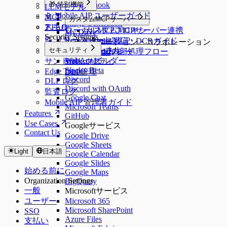
🎁 特別機能
n8n Webhook
LLMモデル
Dify API Access
📱 Mobile AIP ユーザーガイド
MCP
カスタムMCPサーバー
Image Generation
スキル
❓ FAQ
ローカルMCPプロキシ
カスタムMCPサーバー連携
My Drive
Security Settings
📝 リリースノート
Remote Preset MCP
OAuth2認証・DCRガイド
コミュニケーション・コラボレーション
エッジトンネル
セキュリティ
🔒 セキュリティポリシー
OAuth2内部処理フロー
Google Gmail
WebAppビルダー
サンドボックス
Slack
セキュリティ
Slack - Beta
Edge Tunnel
DLP管理
Discord
DLP ログ
Discord with OAuth
監査ログ
Google Chat
Mobile AIP 管理者ガイド
Microsoft Teams
Features
GitHub
Use Cases
Googleサービス
Contact Us
Google Drive
Google Sheets
Light
日本語
Google Calendar
Google Slides
始める前に
Google Maps
Organization Settings
BigQuery
一般
Microsoftサービス
ユーザー
Microsoft 365
Microsoft SharePoint
SSO
Azure Files
支払い