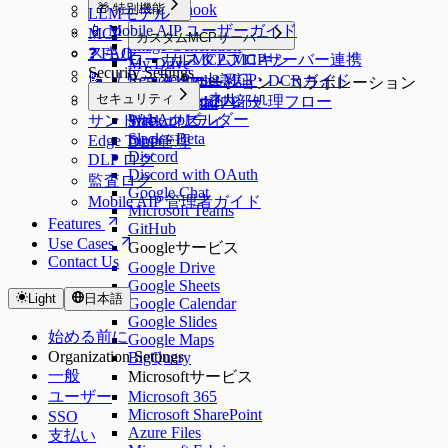
🎁 特別機能
n8n Webhook
LLMモデル
Dify API Access
📱 Mobile AIP ユーザーガイド
MCP
カスタムMCPサーバー
Image Generation
スキル
❓ FAQ
ローカルMCPプロキシ
カスタムMCPサーバー連携
My Drive
Security Settings
📝 リリースノート
Remote Preset MCP
OAuth2認証・DCRガイド
コミュニケーション・コラボレーション
エッジトンネル
セキュリティ
🔒 セキュリティポリシー
OAuth2内部処理フロー
Google Gmail
WebAppビルダー
サンドボックス
Slack
セキュリティ
Slack - Beta
Edge Tunnel
DLP管理
Discord
DLP ログ
Discord with OAuth
監査ログ
Google Chat
Mobile AIP 管理者ガイド
Microsoft Teams
Features
GitHub
Use Cases
Googleサービス
Contact Us
Google Drive
Google Sheets
Light
日本語
Google Calendar
Google Slides
始める前に
Google Maps
Organization Settings
BigQuery
一般
Microsoftサービス
ユーザー
Microsoft 365
Microsoft SharePoint
SSO
Azure Files
支払い