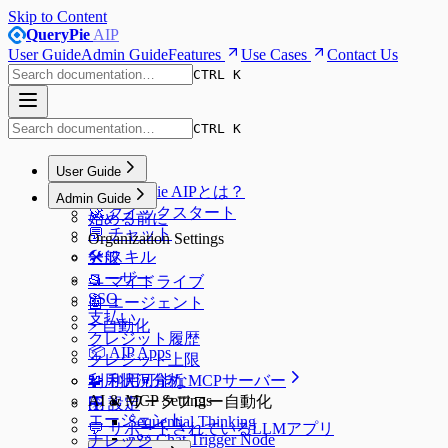
Skip to Content
QueryPie
AIP
User Guide
Admin Guide
Features
Use Cases
Contact Us
CTRL K
CTRL K
User Guide
🌟 QueryPie AIPとは？
Admin Guide
🚀 クイックスタート
始める前に
💬 チャット
Organization Settings
🛠️ スキル
一般
ユーザー
📂 マイドライブ
SSO
🤖 エージェント
支払い
⚡️ 自動化
クレジット履歴
📦 AIP Apps
クレジット上限
🧩 利用可能なMCPサーバー
利用状況分析
AI & MCP Settings
ワークフロー自動化
🎛️ 設定
エージェント
Sequential Thinking
💬 サポートされているLLMアプリ
n8n Chat Trigger Node
ナレッジ