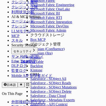
Microsoft Fabric
クレジット履歴
Microsoft Fabric Engineering
クレジット上限
Microsoft Fabric OneLake
利用状況分析
Microsoft Fabric BI
AI & MCP Settings
Microsoft Fabric RTI
エージェント
Microsoft Fabric Integration
ナレッジ
Microsoft Fabric DevOps
Microsoft Fabric Admin
LLMモデル
クラウドストレージ
MCP
Box MCP
スキル
プロジェクト管理
Security Settings
Atlassian (Confluence)
セキュリティ
Atlassian (Jira)
サンドボックス
セキュリティ
Notion
Edge Tunnel
DLP管理
AirTable
DLP ログ
Backlog
Kintone
監査ログ
CRM
Mobile AIP 管理者ガイド
Salesforce - SObject All
Salesforce - SObject Reads
日本語
Salesforce - SObject Mutations
Salesforce - SObject Delete
On This Page
Salesforce - Data Cloud
Salesforce - Metadata Experts
外部接続許可リスト
Salesforce - API Context