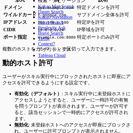
検索・ナビゲーション
Kakao Map Search
ドメイン
特定ドメインを許可
api.example.com
Daum Search
ワイルドカード
サブドメイン全体を許可
*.google.com
Kakao Navigation
IPアドレス
特定IPを許可
Naver Search
192.168.1.100
Perplexity Ask
CIDR
IP帯域を許可
10.0.0.0/24
Brave Search
ポート指定
特定ポートのみ許可
example.com:8080
Tavily
Context7
複数のホストをカンマ（
）で区切って入力できます。
アナリティクス
,
Tableau Cloud
動的ホスト許可
ユーザーがスキル実行中にブロックされたホストに即座にア
クセスを許可できるようにする設定です。
有効化（デフォルト）
: スキル実行中に未登録ホストに
アクセスしようとすると、ユーザーに一時許可の有無
を問うプロンプトが表示されます。ユーザーが許可す
ると、該当セッションで一時的にアクセスが許可され
ます。
無効化
: 未登録ホストへのアクセスが即座にブロックさ
れ、ユーザーに許可プロンプトが表示されません。