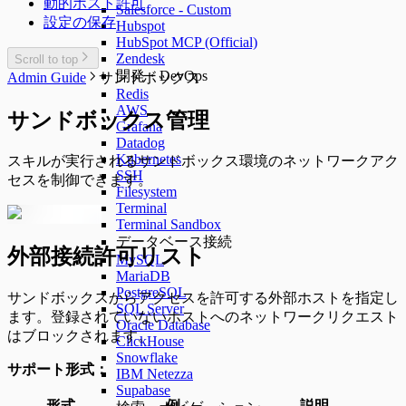
動的ホスト許可
Salesforce - Custom
設定の保存
Hubspot
HubSpot MCP (Official)
Zendesk
Scroll to top
開発・DevOps
Admin Guide
サンドボックス
Redis
AWS
サンドボックス管理
Grafana
Datadog
Kubernetes
スキルが実行されるサンドボックス環境のネットワークアク
SSH
セスを制御できます。
Filesystem
Terminal
Terminal Sandbox
データベース接続
外部接続許可リスト
MySQL
MariaDB
PostgreSQL
サンドボックスからアクセスを許可する外部ホストを指定し
SQL Server
ます。登録されていないホストへのネットワークリクエスト
Oracle Database
はブロックされます。
ClickHouse
Snowflake
サポート形式：
IBM Netezza
Supabase
形式
例
説明