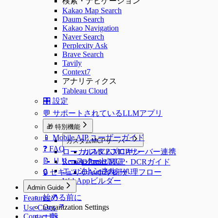
検索・ナビゲーション
Kakao Map Search
Daum Search
Kakao Navigation
Naver Search
Perplexity Ask
Brave Search
Tavily
Context7
アナリティクス
Tableau Cloud
🎛️ 設定
💬 サポートされているLLMアプリ
🎁 特別機能
📱 Mobile AIP ユーザーガイド
カスタムMCPサーバー
❓ FAQ
ローカルMCPプロキシ
カスタムMCPサーバー連携
📝 リリースノート
Remote Preset MCP
OAuth2認証・DCRガイド
エッジトンネル
🔒 セキュリティポリシー
OAuth2内部処理フロー
WebAppビルダー
Admin Guide
始める前に
Features
Organization Settings
Use Cases
Contact Us
一般