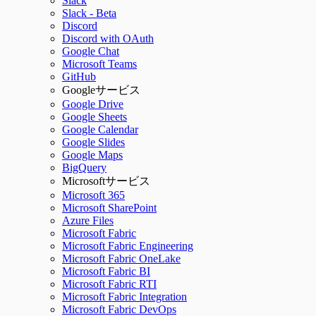
Slack
Slack - Beta
Discord
Discord with OAuth
Google Chat
Microsoft Teams
GitHub
Googleサービス
Google Drive
Google Sheets
Google Calendar
Google Slides
Google Maps
BigQuery
Microsoftサービス
Microsoft 365
Microsoft SharePoint
Azure Files
Microsoft Fabric
Microsoft Fabric Engineering
Microsoft Fabric OneLake
Microsoft Fabric BI
Microsoft Fabric RTI
Microsoft Fabric Integration
Microsoft Fabric DevOps