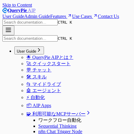
Skip to Content
QueryPie
AIP
User Guide
Admin Guide
Features
Use Cases
Contact Us
CTRL K
CTRL K
User Guide
🌟 QueryPie AIPとは？
🚀 クイックスタート
💬 チャット
🛠️ スキル
📂 マイドライブ
🤖 エージェント
⚡️ 自動化
📦 AIP Apps
🧩 利用可能なMCPサーバー
ワークフロー自動化
Sequential Thinking
n8n Chat Trigger Node