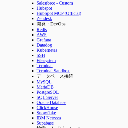
Salesforce - Custom
Hubspot
HubSpot MCP (Official)
Zendesk
開発・DevOps
Redis
AWS
Grafana
Datadog
Kubernetes
SSH
Filesystem
Terminal
Terminal Sandbox
データベース接続
MySQL
MariaDB
PostgreSQL
SQL Server
Oracle Database
ClickHouse
Snowflake
IBM Netezza
Supabase