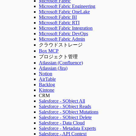
Microsoft Fabric
Microsoft Fabric Engineering
Microsoft Fabric OneLake
Microsoft Fabric BI
Microsoft Fabric RTI
Microsoft Fabric Integration
Microsoft Fabric DevOps
Microsoft Fabric Admin
クラウドストレージ
Box MCP
プロジェクト管理
Atlassian (Confluence)
Atlassian (Jira)
Notion
AirTable
Backlog
Kintone
CRM
Salesforce - SObject All
Salesforce - SObject Reads
Salesforce - SObject Mutations
Salesforce - SObject Delete
Salesforce - Data Cloud
Salesforce - Metadata Experts
Salesforce - API Context