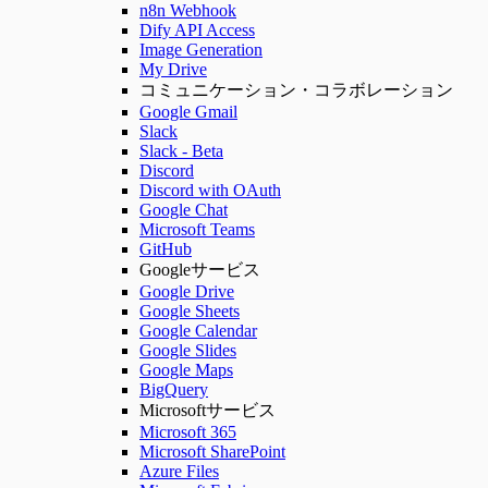
n8n Webhook
Dify API Access
Image Generation
My Drive
コミュニケーション・コラボレーション
Google Gmail
Slack
Slack - Beta
Discord
Discord with OAuth
Google Chat
Microsoft Teams
GitHub
Googleサービス
Google Drive
Google Sheets
Google Calendar
Google Slides
Google Maps
BigQuery
Microsoftサービス
Microsoft 365
Microsoft SharePoint
Azure Files