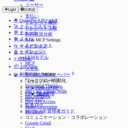
ユーザー
Light
日本語
SSO
支払い
🌟 QueryPie AIPとは？
クレジット履歴
🚀 クイックスタート
クレジット上限
💬 チャット
利用状況分析
🛠️ スキル
AI & MCP Settings
エージェント
📂 マイドライブ
ナレッジ
🤖 エージェント
LLMモデル
⚡️ 自動化
MCP
📦 AIP Apps
スキル
Security Settings
🧩 利用可能なMCPサーバー
ワークフロー自動化
セキュリティ
Sequential Thinking
サンドボックス
セキュリティ
n8n Chat Trigger Node
Edge Tunnel
DLP管理
n8n Webhook
DLP ログ
Dify API Access
監査ログ
Image Generation
Mobile AIP 管理者ガイド
My Drive
コミュニケーション・コラボレーション
Google Gmail