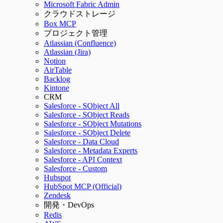
Microsoft Fabric Admin
クラウドストレージ
Box MCP
プロジェクト管理
Atlassian (Confluence)
Atlassian (Jira)
Notion
AirTable
Backlog
Kintone
CRM
Salesforce - SObject All
Salesforce - SObject Reads
Salesforce - SObject Mutations
Salesforce - SObject Delete
Salesforce - Data Cloud
Salesforce - Metadata Experts
Salesforce - API Context
Salesforce - Custom
Hubspot
HubSpot MCP (Official)
Zendesk
開発・DevOps
Redis