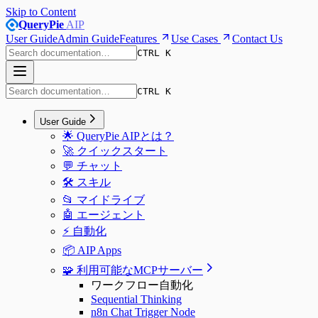
Skip to Content
QueryPie
AIP
User Guide
Admin Guide
Features
Use Cases
Contact Us
CTRL K
CTRL K
User Guide
🌟 QueryPie AIPとは？
🚀 クイックスタート
💬 チャット
🛠️ スキル
📂 マイドライブ
🤖 エージェント
⚡️ 自動化
📦 AIP Apps
🧩 利用可能なMCPサーバー
ワークフロー自動化
Sequential Thinking
n8n Chat Trigger Node