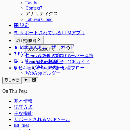
Tavily
Context7
アナリティクス
Tableau Cloud
🎛️ 設定
💬 サポートされているLLMアプリ
🎁 特別機能
📱 Mobile AIP ユーザーガイド
カスタムMCPサーバー
❓ FAQ
ローカルMCPプロキシ
カスタムMCPサーバー連携
📝 リリースノート
Remote Preset MCP
OAuth2認証・DCRガイド
エッジトンネル
🔒 セキュリティポリシー
OAuth2内部処理フロー
WebAppビルダー
日本語
On This Page
基本情報
認証方式
主な機能
サポートされるMCPツール
list_files