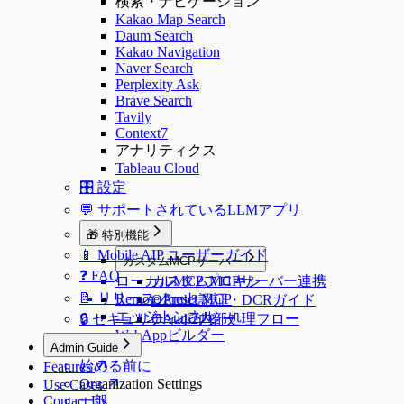
検索・ナビゲーション
Kakao Map Search
Daum Search
Kakao Navigation
Naver Search
Perplexity Ask
Brave Search
Tavily
Context7
アナリティクス
Tableau Cloud
🎛️ 設定
💬 サポートされているLLMアプリ
🎁 特別機能
📱 Mobile AIP ユーザーガイド
カスタムMCPサーバー
❓ FAQ
ローカルMCPプロキシ
カスタムMCPサーバー連携
📝 リリースノート
Remote Preset MCP
OAuth2認証・DCRガイド
エッジトンネル
🔒 セキュリティポリシー
OAuth2内部処理フロー
WebAppビルダー
Admin Guide
始める前に
Features
Organization Settings
Use Cases
Contact Us
一般