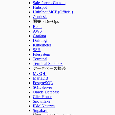
Salesforce - Custom
Hubspot
HubSpot MCP (Official)
Zendesk
開発・DevOps
Redis
AWS
Grafana
Datadog
Kubernetes
SSH
Filesystem
Terminal
Terminal Sandbox
データベース接続
MySQL
MariaDB
PostgreSQL
SQL Server
Oracle Database
ClickHouse
Snowflake
IBM Netezza
Supabase