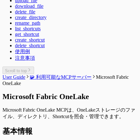
upload_file
download_file
delete_file
create_directory
rename_path
list_shortcuts
get_shortcut
create_shortcut
delete_shortcut
使用例
注意事項
Scroll to top
User Guide
🧩 利用可能なMCPサーバー
Microsoft Fabric
OneLake
Microsoft Fabric OneLake
Microsoft Fabric OneLake MCPは、OneLakeストレージのファ
イル、ディレクトリ、Shortcutを照会・管理できます。
基本情報