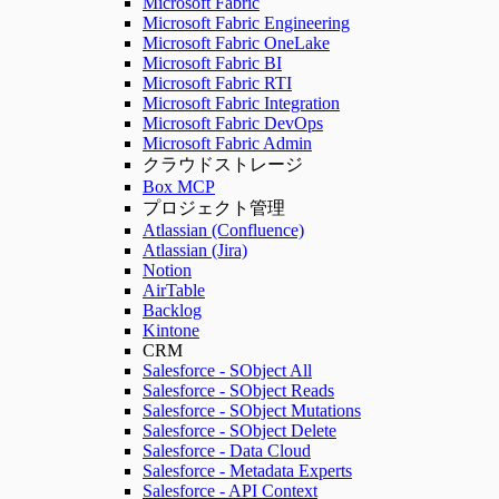
Microsoft Fabric
Microsoft Fabric Engineering
Microsoft Fabric OneLake
Microsoft Fabric BI
Microsoft Fabric RTI
Microsoft Fabric Integration
Microsoft Fabric DevOps
Microsoft Fabric Admin
クラウドストレージ
Box MCP
プロジェクト管理
Atlassian (Confluence)
Atlassian (Jira)
Notion
AirTable
Backlog
Kintone
CRM
Salesforce - SObject All
Salesforce - SObject Reads
Salesforce - SObject Mutations
Salesforce - SObject Delete
Salesforce - Data Cloud
Salesforce - Metadata Experts
Salesforce - API Context