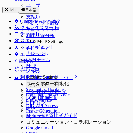
ユーザー
Light
日本語
SSO
支払い
🌟 QueryPie AIPとは？
クレジット履歴
🚀 クイックスタート
クレジット上限
💬 チャット
利用状況分析
🛠️ スキル
AI & MCP Settings
エージェント
📂 マイドライブ
ナレッジ
🤖 エージェント
LLMモデル
⚡️ 自動化
MCP
📦 AIP Apps
スキル
Security Settings
🧩 利用可能なMCPサーバー
ワークフロー自動化
セキュリティ
Sequential Thinking
サンドボックス
セキュリティ
n8n Chat Trigger Node
Edge Tunnel
DLP管理
n8n Webhook
DLP ログ
Dify API Access
監査ログ
Image Generation
Mobile AIP 管理者ガイド
My Drive
コミュニケーション・コラボレーション
Google Gmail