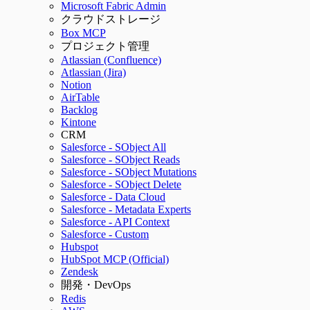
Microsoft Fabric Admin
クラウドストレージ
Box MCP
プロジェクト管理
Atlassian (Confluence)
Atlassian (Jira)
Notion
AirTable
Backlog
Kintone
CRM
Salesforce - SObject All
Salesforce - SObject Reads
Salesforce - SObject Mutations
Salesforce - SObject Delete
Salesforce - Data Cloud
Salesforce - Metadata Experts
Salesforce - API Context
Salesforce - Custom
Hubspot
HubSpot MCP (Official)
Zendesk
開発・DevOps
Redis