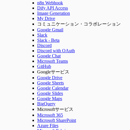
n8n Webhook
Dify API Access
Image Generation
My Drive
コミュニケーション・コラボレーション
Google Gmail
Slack
Slack - Beta
Discord
Discord with OAuth
Google Chat
Microsoft Teams
GitHub
Googleサービス
Google Drive
Google Sheets
Google Calendar
Google Slides
Google Maps
BigQuery
Microsoftサービス
Microsoft 365
Microsoft SharePoint
Azure Files