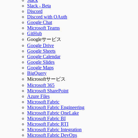
Slack
Slack - Beta
Discord
Discord with OAuth
Google Chat
Microsoft Teams
GitHub
Googleサービス
Google Drive
Google Sheets
Google Calendar
Google Slides
Google Maps
BigQuery
Microsoftサービス
Microsoft 365
Microsoft SharePoint
Azure Files
Microsoft Fabric
Microsoft Fabric Engineering
Microsoft Fabric OneLake
Microsoft Fabric BI
Microsoft Fabric RTI
Microsoft Fabric Integration
Microsoft Fabric DevOps