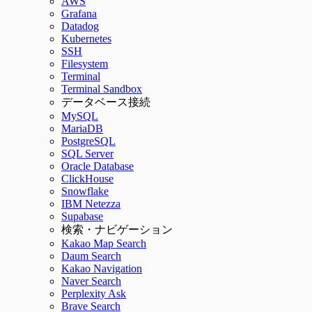
AWS
Grafana
Datadog
Kubernetes
SSH
Filesystem
Terminal
Terminal Sandbox
データベース接続
MySQL
MariaDB
PostgreSQL
SQL Server
Oracle Database
ClickHouse
Snowflake
IBM Netezza
Supabase
検索・ナビゲーション
Kakao Map Search
Daum Search
Kakao Navigation
Naver Search
Perplexity Ask
Brave Search