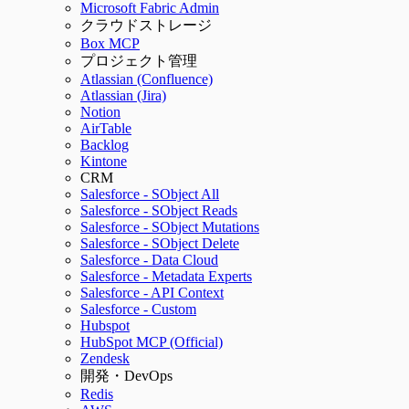
Microsoft Fabric Admin
クラウドストレージ
Box MCP
プロジェクト管理
Atlassian (Confluence)
Atlassian (Jira)
Notion
AirTable
Backlog
Kintone
CRM
Salesforce - SObject All
Salesforce - SObject Reads
Salesforce - SObject Mutations
Salesforce - SObject Delete
Salesforce - Data Cloud
Salesforce - Metadata Experts
Salesforce - API Context
Salesforce - Custom
Hubspot
HubSpot MCP (Official)
Zendesk
開発・DevOps
Redis