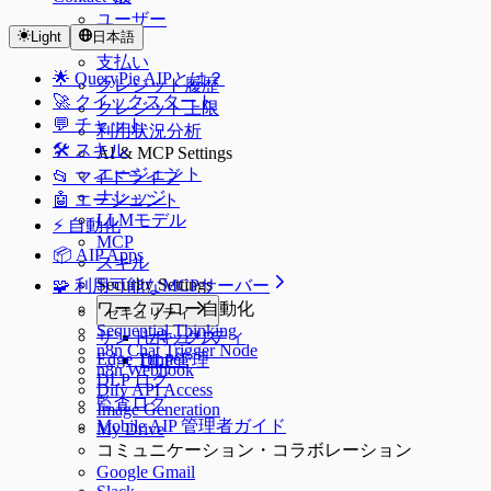
ユーザー
Light
日本語
SSO
支払い
🌟 QueryPie AIPとは？
クレジット履歴
🚀 クイックスタート
クレジット上限
💬 チャット
利用状況分析
🛠️ スキル
AI & MCP Settings
エージェント
📂 マイドライブ
ナレッジ
🤖 エージェント
LLMモデル
⚡️ 自動化
MCP
📦 AIP Apps
スキル
Security Settings
🧩 利用可能なMCPサーバー
ワークフロー自動化
セキュリティ
Sequential Thinking
サンドボックス
セキュリティ
n8n Chat Trigger Node
Edge Tunnel
DLP管理
n8n Webhook
DLP ログ
Dify API Access
監査ログ
Image Generation
Mobile AIP 管理者ガイド
My Drive
コミュニケーション・コラボレーション
Google Gmail