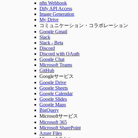
n8n Webhook
Dify API Access
Image Generation
My Drive
コミュニケーション・コラボレーション
Google Gmail
Slack
Slack - Beta
Discord
Discord with OAuth
Google Chat
Microsoft Teams
GitHub
Googleサービス
Google Drive
Google Sheets
Google Calendar
Google Slides
Google Maps
BigQuery
Microsoftサービス
Microsoft 365
Microsoft SharePoint
Azure Files