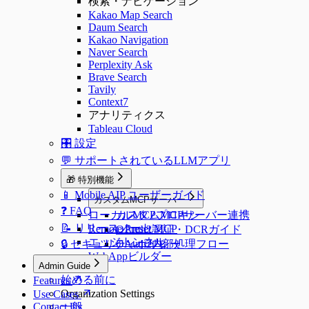
検索・ナビゲーション
Kakao Map Search
Daum Search
Kakao Navigation
Naver Search
Perplexity Ask
Brave Search
Tavily
Context7
アナリティクス
Tableau Cloud
🎛️ 設定
💬 サポートされているLLMアプリ
🎁 特別機能
📱 Mobile AIP ユーザーガイド
カスタムMCPサーバー
❓ FAQ
ローカルMCPプロキシ
カスタムMCPサーバー連携
📝 リリースノート
Remote Preset MCP
OAuth2認証・DCRガイド
エッジトンネル
🔒 セキュリティポリシー
OAuth2内部処理フロー
WebAppビルダー
Admin Guide
始める前に
Features
Organization Settings
Use Cases
Contact Us
一般