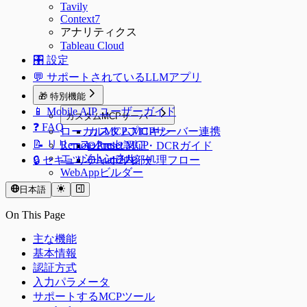
Tavily
Context7
アナリティクス
Tableau Cloud
🎛️ 設定
💬 サポートされているLLMアプリ
🎁 特別機能
📱 Mobile AIP ユーザーガイド
カスタムMCPサーバー
❓ FAQ
ローカルMCPプロキシ
カスタムMCPサーバー連携
📝 リリースノート
Remote Preset MCP
OAuth2認証・DCRガイド
エッジトンネル
🔒 セキュリティポリシー
OAuth2内部処理フロー
WebAppビルダー
日本語
On This Page
主な機能
基本情報
認証方式
入力パラメータ
サポートするMCPツール