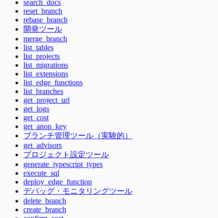
search_docs
reset_branch
rebase_branch
開発ツール
merge_branch
list_tables
list_projects
list_migrations
list_extensions
list_edge_functions
list_branches
get_project_url
get_logs
get_cost
get_anon_key
ブランチ管理ツール（実験的）
get_advisors
プロジェクト設定ツール
generate_typescript_types
execute_sql
deploy_edge_function
デバッグ・モニタリングツール
delete_branch
create_branch