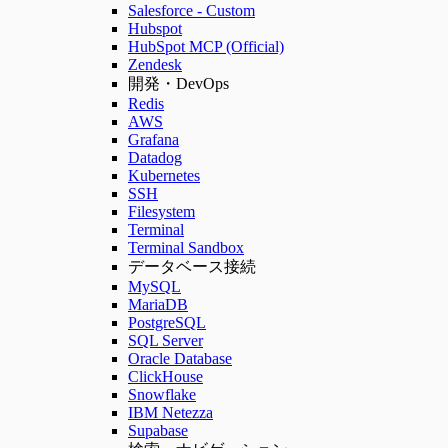
Salesforce - Custom
Hubspot
HubSpot MCP (Official)
Zendesk
開発・DevOps
Redis
AWS
Grafana
Datadog
Kubernetes
SSH
Filesystem
Terminal
Terminal Sandbox
データベース接続
MySQL
MariaDB
PostgreSQL
SQL Server
Oracle Database
ClickHouse
Snowflake
IBM Netezza
Supabase