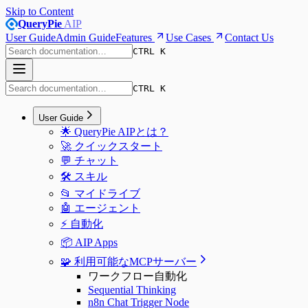
Skip to Content
QueryPie
AIP
User Guide
Admin Guide
Features
Use Cases
Contact Us
CTRL K
CTRL K
User Guide
🌟 QueryPie AIPとは？
🚀 クイックスタート
💬 チャット
🛠️ スキル
📂 マイドライブ
🤖 エージェント
⚡️ 自動化
📦 AIP Apps
🧩 利用可能なMCPサーバー
ワークフロー自動化
Sequential Thinking
n8n Chat Trigger Node