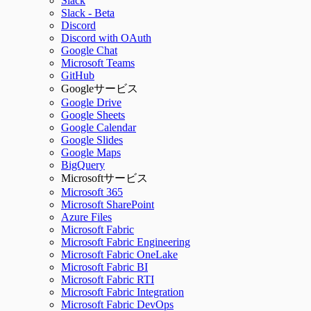
Slack
Slack - Beta
Discord
Discord with OAuth
Google Chat
Microsoft Teams
GitHub
Googleサービス
Google Drive
Google Sheets
Google Calendar
Google Slides
Google Maps
BigQuery
Microsoftサービス
Microsoft 365
Microsoft SharePoint
Azure Files
Microsoft Fabric
Microsoft Fabric Engineering
Microsoft Fabric OneLake
Microsoft Fabric BI
Microsoft Fabric RTI
Microsoft Fabric Integration
Microsoft Fabric DevOps