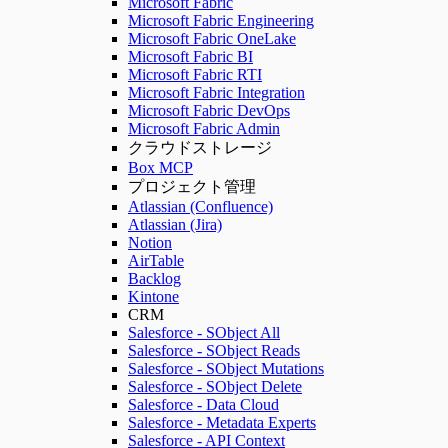
Microsoft Fabric
Microsoft Fabric Engineering
Microsoft Fabric OneLake
Microsoft Fabric BI
Microsoft Fabric RTI
Microsoft Fabric Integration
Microsoft Fabric DevOps
Microsoft Fabric Admin
クラウドストレージ
Box MCP
プロジェクト管理
Atlassian (Confluence)
Atlassian (Jira)
Notion
AirTable
Backlog
Kintone
CRM
Salesforce - SObject All
Salesforce - SObject Reads
Salesforce - SObject Mutations
Salesforce - SObject Delete
Salesforce - Data Cloud
Salesforce - Metadata Experts
Salesforce - API Context