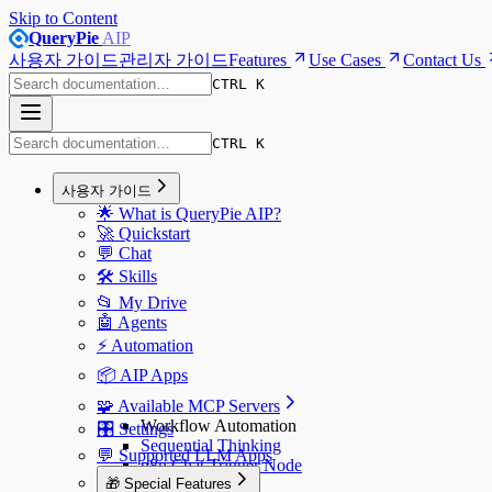
Skip to Content
QueryPie
AIP
사용자 가이드
관리자 가이드
Features
Use Cases
Contact Us
CTRL K
CTRL K
사용자 가이드
🌟 What is QueryPie AIP?
🚀 Quickstart
💬 Chat
🛠️ Skills
📂 My Drive
🤖 Agents
⚡️ Automation
📦 AIP Apps
🧩 Available MCP Servers
Workflow Automation
🎛️ Settings
Sequential Thinking
💬 Supported LLM Apps
n8n Chat Trigger Node
🎁 Special Features
n8n Webhook