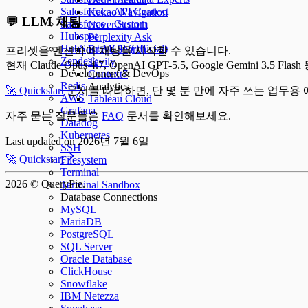
Salesforce - API Context
Kakao Navigation
💬 LLM 채팅
Salesforce - Custom
Naver Search
Hubspot
Perplexity Ask
HubSpot MCP (Official)
Brave Search
프리셋을 멘션하여 채팅을 시작할 수 있습니다.
Zendesk
Tavily
현재 Claude Opus 4.7, OpenAI GPT-5.5, Google Gemini 3
Development & DevOps
Context7
Redis
Analytics
🚀 Quickstart
문서를 따라하면, 단 몇 분 만에 자주 쓰는 업무용
AWS
Tableau Cloud
Grafana
자주 묻는 질문들은
FAQ
문서를 확인해보세요.
Datadog
Kubernetes
Last updated on
2026년 7월 6일
SSH
🚀 Quickstart
Filesystem
Terminal
2026
© QueryPie.
Terminal Sandbox
Database Connections
MySQL
MariaDB
PostgreSQL
SQL Server
Oracle Database
ClickHouse
Snowflake
IBM Netezza