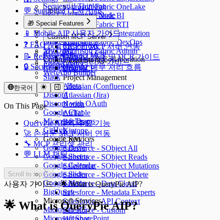
Sequential Thinking
Microsoft Fabric OneLake
💬 Supported LLM Apps
보안
n8n Chat Trigger Node
Microsoft Fabric BI
샌드박스 관리
보안
🎁 Special Features
n8n Webhook
Microsoft Fabric RTI
Edge Tunnel 관리
DLP 관리
Dify API Access
📱 Mobile AIP 사용자 가이드
Microsoft Fabric Integration
Custom MCP Server
DLP 로그
Image Generation
Microsoft Fabric DevOps
❓ FAQ
Local MCP Proxy
Custom MCP 서버 연동
My Drive
Microsoft Fabric Admin
감사 로그
Remote Preset MCP
📝 Release Notes
OAuth2 인증 및 DCR 가이드
Communication & Collaboration
Cloud Storage
Mobile AIP 관리자 가이드
Edge Tunnel
🔒 Security Policy
OAuth2 내부 처리 흐름
Google Gmail
Box MCP
WebApp Builder
Slack
Project Management
Slack - Beta
Atlassian (Confluence)
한국어
Discord
Atlassian (Jira)
Discord with OAuth
Notion
On This Page
Google Chat
AirTable
Microsoft Teams
Backlog
QueryPie AIP의 주요 기능
GitHub
Kintone
🚀 손쉬운 MCP 서버 연동
Google Services
CRM
🔧 MCP 프리셋 관리
Google Drive
Salesforce - SObject All
💬 LLM 채팅
Google Sheets
Salesforce - SObject Reads
Google Calendar
Salesforce - SObject Mutations
Google Slides
Scroll to top
Salesforce - SObject Delete
Google Maps
Salesforce - Data Cloud
사용자 가이드
🌟 What is QueryPie AIP?
BigQuery
Salesforce - Metadata Experts
Microsoft Services
Salesforce - API Context
🌟 What is QueryPie AIP?
Microsoft 365
Salesforce - Custom
Microsoft SharePoint
Hubspot