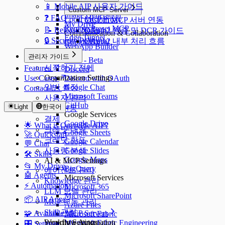
Dify API Access
📱 Mobile AIP 사용자 가이드
Custom MCP Server
Image Generation
❓ FAQ
Local MCP Proxy
Custom MCP 서버 연동
My Drive
Remote Preset MCP
📝 Release Notes
OAuth2 인증 및 DCR 가이드
Communication & Collaboration
Edge Tunnel
🔒 Security Policy
OAuth2 내부 처리 흐름
Google Gmail
WebApp Builder
Slack
관리자 가이드
Slack - Beta
시작하기 전에
Features
Discord
Organization Settings
Use Cases
Discord with OAuth
일반 설정
Google Chat
Contact Us
Microsoft Teams
사용자 관리
GitHub
Light
한국어
SSO 연동
Google Services
결제
Google Drive
🌟 What is QueryPie AIP?
크레딧 내역
Google Sheets
🚀 Quickstart
크레딧 한도
Google Calendar
💬 Chat
사용량 분석
Google Slides
🛠️ Skills
Google Maps
AI & MCP Settings
📂 My Drive
BigQuery
에이전트 관리
🤖 Agents
Microsoft Services
Knowledge 관리
⚡️ Automation
Microsoft 365
LLM 모델 관리
Microsoft SharePoint
📦 AIP Apps
MCP 연동 관리
Azure Files
Skill 관리
🧩 Available MCP Servers
Microsoft Fabric
Security Settings
Workflow Automation
Microsoft Fabric Engineering
🎛️ Settings