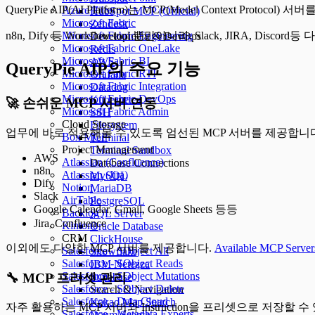
QueryPie AIP(AI Platform)는 MCP(Model Context Pr
Azure Files
HubSpot MCP (Official)
Microsoft Fabric
Zendesk
Microsoft Fabric Engineering
n8n, Dify 등 Workflow tool 뿐만아니라, Slack, JIRA, 
Development & DevOps
Microsoft Fabric OneLake
Redis
Microsoft Fabric BI
AWS
QueryPie AIP의 주요 기능
Microsoft Fabric RTI
Grafana
Microsoft Fabric Integration
Datadog
Microsoft Fabric DevOps
Kubernetes
🚀 손쉬운 MCP 서버 연동
Microsoft Fabric Admin
SSH
Cloud Storage
Filesystem
업무에 바로 적용해볼 수 있도록 엄선된 MCP 서버를 제공합니
Box MCP
Terminal
Project Management
Terminal Sandbox
AWS
Atlassian (Confluence)
Database Connections
n8n
Atlassian (Jira)
MySQL
Dify
Notion
MariaDB
Slack
AirTable
PostgreSQL
Google Calendar, Gmail, Google Sheets 등등
Backlog
SQL Server
Jira, Confluence
Kintone
Oracle Database
CRM
ClickHouse
이외에도 다양한 MCP 서버를 제공합니다.
Available MCP Server
Salesforce - SObject All
Snowflake
Salesforce - SObject Reads
IBM Netezza
Salesforce - SObject Mutations
🔧 MCP 프리셋 관리
Supabase
Salesforce - SObject Delete
Search & Navigation
Salesforce - Data Cloud
Kakao Map Search
자주 활용하는 MCP 서버와 Instruction을 프리셋으로 저장할 수
Salesforce - Metadata Experts
Daum Search