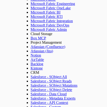
Microsoft Fabric Engineering
Microsoft Fabric OneLake
Microsoft Fabric BI
Microsoft Fabric RTI
Microsoft Fabric Integration
Microsoft Fabric DevOps
Microsoft Fabric Admin
Cloud Storage
Box MCP
Project Management
Atlassian (Confluence)
Atlassian (Jira)
Notion
AirTable
Backlog
Kintone
CRM
Salesforce - SObject All
Salesforce - SObject Reads
Salesforce - SObject Mutations
Salesforce - SObject Delete
Salesforce - Data Cloud
Salesforce - Metadata Experts
Salesforce - API Context
Salesforce - Custom