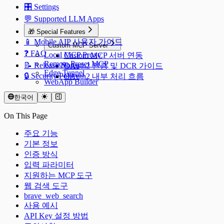
🎛️ Settings
💬 Supported LLM Apps
🎁 Special Features
📱 Mobile AIP 사용자 가이드
Custom MCP Server
❓ FAQ
Local MCP Proxy
Custom MCP 서버 연동
Remote Preset MCP
📝 Release Notes
OAuth2 인증 및 DCR 가이드
Edge Tunnel
🔒 Security Policy
OAuth2 내부 처리 흐름
WebApp Builder
한국어
On This Page
주요 기능
기본 정보
인증 방식
입력 파라미터
지원하는 MCP 도구
웹 검색 도구
brave_web_search
사용 예시
API Key 설정 방법