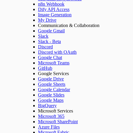
n8n Webhook
Dify API Access
Image Generation
My Drive
Communication & Collaboration
Google Gmail
Slack
Slack - Beta
Discord
Discord with OAuth
Google Chat
Microsoft Teams
GitHub
Google Services
Google Drive
Google Sheets
Google Calendar
Google Slides
Google Maps
BigQuery
Microsoft Services
Microsoft 365
Microsoft SharePoint
Azure Files
Microsoft Fabric