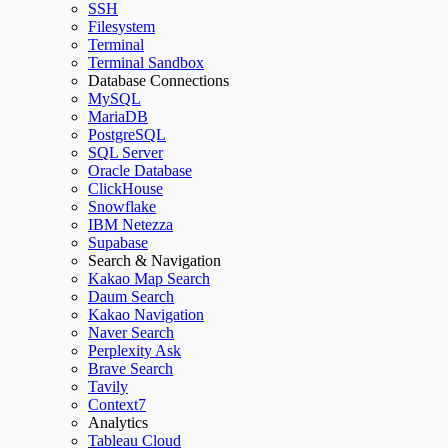
SSH
Filesystem
Terminal
Terminal Sandbox
Database Connections
MySQL
MariaDB
PostgreSQL
SQL Server
Oracle Database
ClickHouse
Snowflake
IBM Netezza
Supabase
Search & Navigation
Kakao Map Search
Daum Search
Kakao Navigation
Naver Search
Perplexity Ask
Brave Search
Tavily
Context7
Analytics
Tableau Cloud