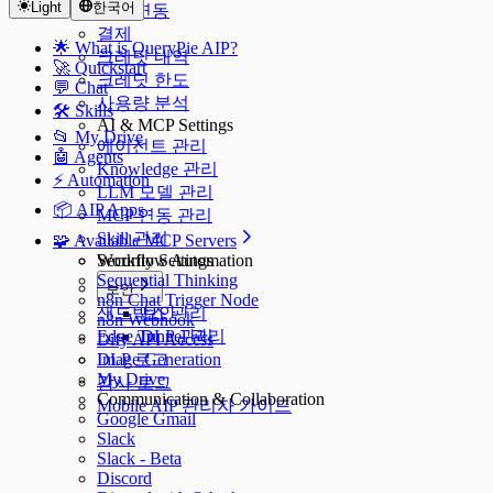
Light
한국어
SSO 연동
결제
🌟 What is QueryPie AIP?
크레딧 내역
🚀 Quickstart
크레딧 한도
💬 Chat
사용량 분석
🛠️ Skills
AI & MCP Settings
📂 My Drive
에이전트 관리
🤖 Agents
Knowledge 관리
⚡️ Automation
LLM 모델 관리
📦 AIP Apps
MCP 연동 관리
Skill 관리
🧩 Available MCP Servers
Security Settings
Workflow Automation
Sequential Thinking
보안
n8n Chat Trigger Node
샌드박스 관리
보안
n8n Webhook
Edge Tunnel 관리
DLP 관리
Dify API Access
DLP 로그
Image Generation
My Drive
감사 로그
Communication & Collaboration
Mobile AIP 관리자 가이드
Google Gmail
Slack
Slack - Beta
Discord