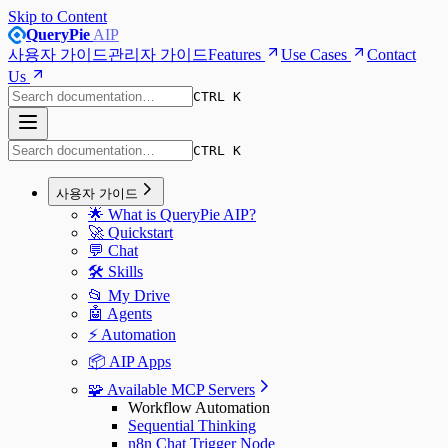
Skip to Content
QueryPie
AIP
사용자 가이드
관리자 가이드
Features
Use Cases
Contact
Us
CTRL K
CTRL K
사용자 가이드
🌟 What is QueryPie AIP?
🚀 Quickstart
💬 Chat
🛠️ Skills
📂 My Drive
🤖 Agents
⚡️ Automation
📦 AIP Apps
🧩 Available MCP Servers
Workflow Automation
Sequential Thinking
n8n Chat Trigger Node