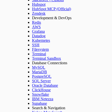
Hubspot
HubSpot MCP (Official)
Zendesk
Development & DevOps
Redis
AWS
Grafana
Datadog
Kubernetes
SSH
Filesystem
Terminal
Terminal Sandbox
Database Connections
MySQL
MariaDB
PostgreSQL
SQL Server
Oracle Database
ClickHouse
Snowflake
IBM Netezza
Supabase
Search & Navigation