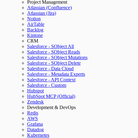
Project Management
Atlassian (Confluence)
Atlassian (Jira)
Notion
AirTable
Backlog
Kintone
CRM
Salesforce - SObject All
Salesforce - SObject Reads
Salesforce - SObject Mutations
Salesforce - SObject Delete
Salesforce - Data Cloud
Salesforce - Metadata Experts
Salesforce - API Context
Salesforce - Custom
Hubspot
HubSpot MCP (Official)
Zendesk
Development & DevOps
Redis
AWS
Grafana
Datadog
Kubernetes