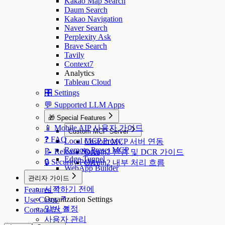
Kakao Map Search
Daum Search
Kakao Navigation
Naver Search
Perplexity Ask
Brave Search
Tavily
Context7
Analytics
Tableau Cloud
🎛️ Settings
💬 Supported LLM Apps
🎁 Special Features
📱 Mobile AIP 사용자 가이드
Custom MCP Server
❓ FAQ
Local MCP Proxy
Custom MCP 서버 연동
Remote Preset MCP
📝 Release Notes
OAuth2 인증 및 DCR 가이드
Edge Tunnel
🔒 Security Policy
OAuth2 내부 처리 흐름
WebApp Builder
관리자 가이드
시작하기 전에
Features
Organization Settings
Use Cases
일반 설정
Contact Us
사용자 관리