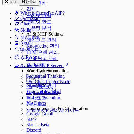
Light
한국어
SSO 연동
결제
🌟 What is QueryPie AIP?
크레딧 내역
🚀 Quickstart
크레딧 한도
💬 Chat
사용량 분석
🛠️ Skills
AI & MCP Settings
📂 My Drive
에이전트 관리
🤖 Agents
Knowledge 관리
⚡️ Automation
LLM 모델 관리
📦 AIP Apps
MCP 연동 관리
Skill 관리
🧩 Available MCP Servers
Security Settings
Workflow Automation
Sequential Thinking
보안
n8n Chat Trigger Node
샌드박스 관리
보안
n8n Webhook
Edge Tunnel 관리
DLP 관리
Dify API Access
DLP 로그
Image Generation
My Drive
감사 로그
Communication & Collaboration
Mobile AIP 관리자 가이드
Google Gmail
Slack
Slack - Beta
Discord