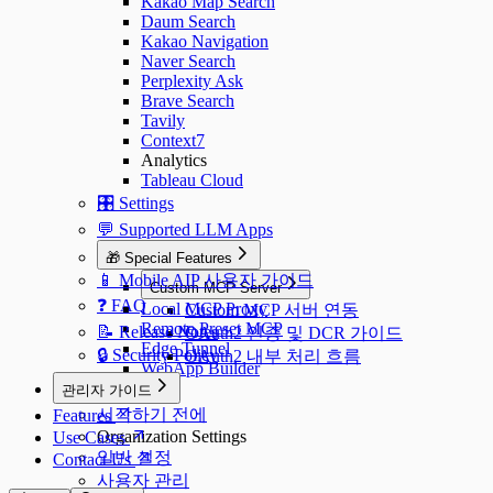
Kakao Map Search
Daum Search
Kakao Navigation
Naver Search
Perplexity Ask
Brave Search
Tavily
Context7
Analytics
Tableau Cloud
🎛️ Settings
💬 Supported LLM Apps
🎁 Special Features
📱 Mobile AIP 사용자 가이드
Custom MCP Server
❓ FAQ
Local MCP Proxy
Custom MCP 서버 연동
Remote Preset MCP
📝 Release Notes
OAuth2 인증 및 DCR 가이드
Edge Tunnel
🔒 Security Policy
OAuth2 내부 처리 흐름
WebApp Builder
관리자 가이드
시작하기 전에
Features
Organization Settings
Use Cases
일반 설정
Contact Us
사용자 관리