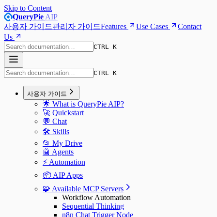
Skip to Content
QueryPie
AIP
사용자 가이드
관리자 가이드
Features
Use Cases
Contact
Us
CTRL K
CTRL K
사용자 가이드
🌟 What is QueryPie AIP?
🚀 Quickstart
💬 Chat
🛠️ Skills
📂 My Drive
🤖 Agents
⚡️ Automation
📦 AIP Apps
🧩 Available MCP Servers
Workflow Automation
Sequential Thinking
n8n Chat Trigger Node