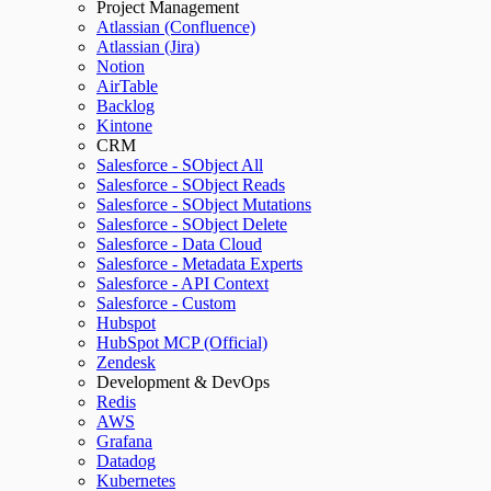
Project Management
Atlassian (Confluence)
Atlassian (Jira)
Notion
AirTable
Backlog
Kintone
CRM
Salesforce - SObject All
Salesforce - SObject Reads
Salesforce - SObject Mutations
Salesforce - SObject Delete
Salesforce - Data Cloud
Salesforce - Metadata Experts
Salesforce - API Context
Salesforce - Custom
Hubspot
HubSpot MCP (Official)
Zendesk
Development & DevOps
Redis
AWS
Grafana
Datadog
Kubernetes