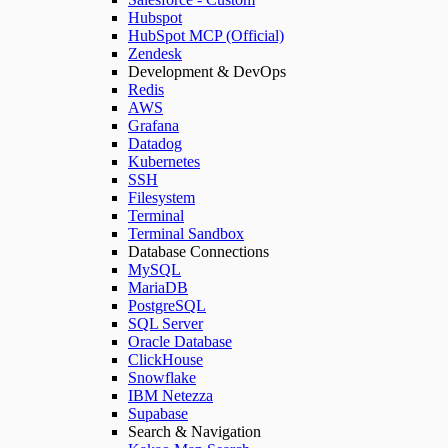
Hubspot
HubSpot MCP (Official)
Zendesk
Development & DevOps
Redis
AWS
Grafana
Datadog
Kubernetes
SSH
Filesystem
Terminal
Terminal Sandbox
Database Connections
MySQL
MariaDB
PostgreSQL
SQL Server
Oracle Database
ClickHouse
Snowflake
IBM Netezza
Supabase
Search & Navigation