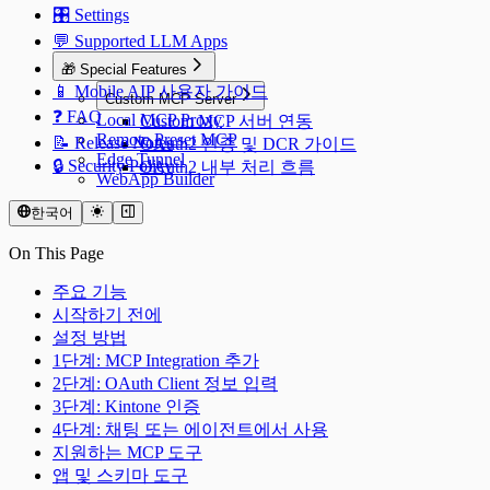
🎛️ Settings
💬 Supported LLM Apps
🎁 Special Features
📱 Mobile AIP 사용자 가이드
Custom MCP Server
❓ FAQ
Local MCP Proxy
Custom MCP 서버 연동
Remote Preset MCP
📝 Release Notes
OAuth2 인증 및 DCR 가이드
Edge Tunnel
🔒 Security Policy
OAuth2 내부 처리 흐름
WebApp Builder
한국어
On This Page
주요 기능
시작하기 전에
설정 방법
1단계: MCP Integration 추가
2단계: OAuth Client 정보 입력
3단계: Kintone 인증
4단계: 채팅 또는 에이전트에서 사용
지원하는 MCP 도구
앱 및 스키마 도구