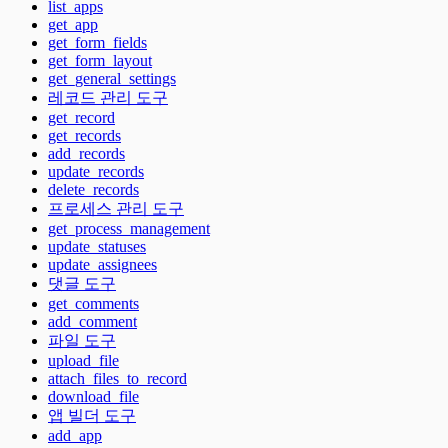
list_apps
get_app
get_form_fields
get_form_layout
get_general_settings
레코드 관리 도구
get_record
get_records
add_records
update_records
delete_records
프로세스 관리 도구
get_process_management
update_statuses
update_assignees
댓글 도구
get_comments
add_comment
파일 도구
upload_file
attach_files_to_record
download_file
앱 빌더 도구
add_app