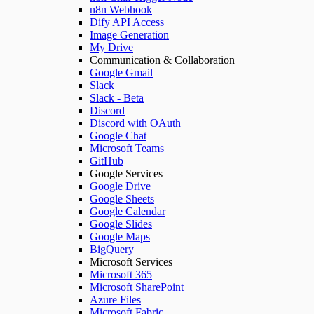
n8n Webhook
Dify API Access
Image Generation
My Drive
Communication & Collaboration
Google Gmail
Slack
Slack - Beta
Discord
Discord with OAuth
Google Chat
Microsoft Teams
GitHub
Google Services
Google Drive
Google Sheets
Google Calendar
Google Slides
Google Maps
BigQuery
Microsoft Services
Microsoft 365
Microsoft SharePoint
Azure Files
Microsoft Fabric