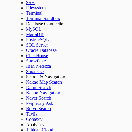
SSH
Filesystem
Terminal
Terminal Sandbox
Database Connections
MySQL
MariaDB
PostgreSQL
SQL Server
Oracle Database
ClickHouse
Snowflake
IBM Netezza
Supabase
Search & Navigation
Kakao Map Search
Daum Search
Kakao Navigation
Naver Search
Perplexity Ask
Brave Search
Tavily
Context7
Analytics
Tableau Cloud