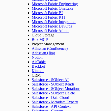
Microsoft Fabric Engineering
Microsoft Fabric OneLake
Microsoft Fabric BI
Microsoft Fabric RTI
Microsoft Fabric Integration
Microsoft Fabric DevOps
Microsoft Fabric Admin
Cloud Storage
Box MCP
Project Management
Atlassian (Confluence)
Atlassian (Jira)
Notion
AirTable
Backlog
Kintone
CRM
Salesforce - SObject All
Salesforce - SObject Reads
Salesforce - SObject Mutations
Salesforce - SObject Delete
Salesforce - Data Cloud
Salesforce - Metadata Experts
Salesforce - API Context
Salesforce - Custom