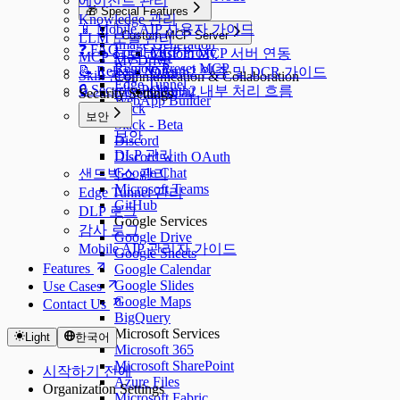
에이전트 관리
🎁 Special Features
n8n Webhook
Knowledge 관리
Dify API Access
📱 Mobile AIP 사용자 가이드
Custom MCP Server
LLM 모델 관리
Image Generation
❓ FAQ
Local MCP Proxy
Custom MCP 서버 연동
MCP 연동 관리
My Drive
Remote Preset MCP
📝 Release Notes
OAuth2 인증 및 DCR 가이드
Skill 관리
Communication & Collaboration
Edge Tunnel
🔒 Security Policy
OAuth2 내부 처리 흐름
Google Gmail
Security Settings
WebApp Builder
Slack
보안
Slack - Beta
보안
Discord
DLP 관리
Discord with OAuth
Google Chat
샌드박스 관리
Microsoft Teams
Edge Tunnel 관리
GitHub
DLP 로그
Google Services
감사 로그
Google Drive
Mobile AIP 관리자 가이드
Google Sheets
Features
Google Calendar
Google Slides
Use Cases
Google Maps
Contact Us
BigQuery
Microsoft Services
Light
한국어
Microsoft 365
Microsoft SharePoint
시작하기 전에
Azure Files
Organization Settings
Microsoft Fabric