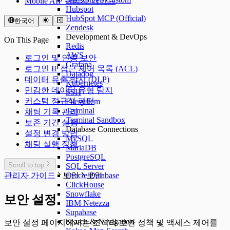
Mobile AIP 관리자 가이드
Hubspot
HubSpot MCP (Official)
한국어
Zendesk
Development & DevOps
On This Page
Redis
AWS
로그인 및 인증 보안
Grafana
로그인 IP 접근 제어 목록 (ACL)
Datadog
데이터 유출 방지 (DLP)
Kubernetes
민감한 데이터 유형 탐지
SSH
커스텀 정규식 패턴
Filesystem
Terminal
채팅 기록 관리
Terminal Sandbox
보존 기간 설정
Database Connections
설정 변경 방법
MySQL
채팅 실행 정책
MariaDB
PostgreSQL
Scroll to top
SQL Server
관리자 가이드
보안
보안
Oracle Database
ClickHouse
Snowflake
보안 설정
IBM Netezza
Supabase
Search & Navigation
보안 설정 페이지에서는 조직의 보안 정책 및 액세스 제어를