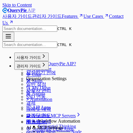
Skip to Content
QueryPie
AIP
사용자 가이드
관리자 가이드
Features
Use Cases
Contact
Us
CTRL K
CTRL K
사용자 가이드
🌟 What is QueryPie AIP?
관리자 가이드
🚀 Quickstart
시작하기 전에
💬 Chat
Organization Settings
🛠️ Skills
일반 설정
📂 My Drive
사용자 관리
🤖 Agents
SSO 연동
⚡️ Automation
결제
📦 AIP Apps
크레딧 내역
크레딧 한도
🧩 Available MCP Servers
Workflow Automation
사용량 분석
🎛️ Settings
Sequential Thinking
AI & MCP Settings
💬 Supported LLM Apps
n8n Chat Trigger Node