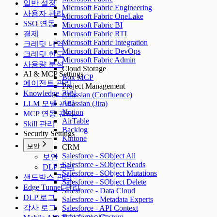
일반 설정
Microsoft Fabric Engineering
사용자 관리
Microsoft Fabric OneLake
SSO 연동
Microsoft Fabric BI
결제
Microsoft Fabric RTI
Microsoft Fabric Integration
크레딧 내역
Microsoft Fabric DevOps
크레딧 한도
Microsoft Fabric Admin
사용량 분석
Cloud Storage
AI & MCP Settings
Box MCP
에이전트 관리
Project Management
Knowledge 관리
Atlassian (Confluence)
LLM 모델 관리
Atlassian (Jira)
Notion
MCP 연동 관리
AirTable
Skill 관리
Backlog
Security Settings
Kintone
보안
CRM
Salesforce - SObject All
보안
Salesforce - SObject Reads
DLP 관리
Salesforce - SObject Mutations
샌드박스 관리
Salesforce - SObject Delete
Edge Tunnel 관리
Salesforce - Data Cloud
DLP 로그
Salesforce - Metadata Experts
감사 로그
Salesforce - API Context
Salesforce - Custom