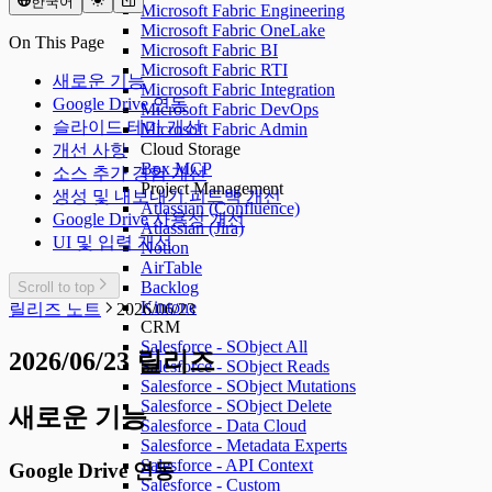
한국어
Microsoft Fabric Engineering
Microsoft Fabric OneLake
On This Page
Microsoft Fabric BI
Microsoft Fabric RTI
새로운 기능
Microsoft Fabric Integration
Google Drive 연동
Microsoft Fabric DevOps
슬라이드 테마 개선
Microsoft Fabric Admin
Cloud Storage
개선 사항
Box MCP
소스 추가 경험 개선
Project Management
생성 및 내보내기 피드백 개선
Atlassian (Confluence)
Google Drive 사용성 개선
Atlassian (Jira)
UI 및 입력 개선
Notion
AirTable
Backlog
Scroll to top
Kintone
릴리즈 노트
2026/06/23
CRM
Salesforce - SObject All
2026/06/23 릴리즈
Salesforce - SObject Reads
Salesforce - SObject Mutations
Salesforce - SObject Delete
새로운 기능
Salesforce - Data Cloud
Salesforce - Metadata Experts
Salesforce - API Context
Google Drive 연동
Salesforce - Custom