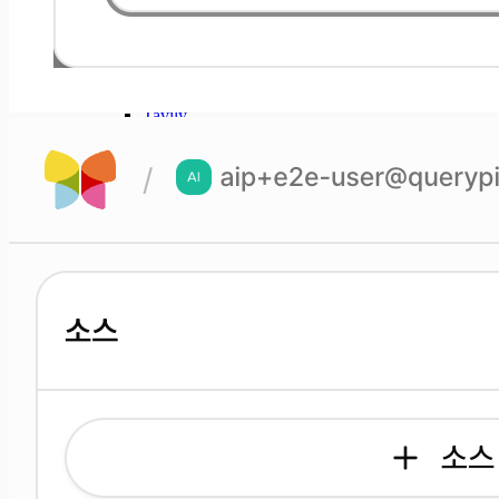
Daum Search
Kakao Navigation
Naver Search
Perplexity Ask
Brave Search
Tavily
Context7
Analytics
Tableau Cloud