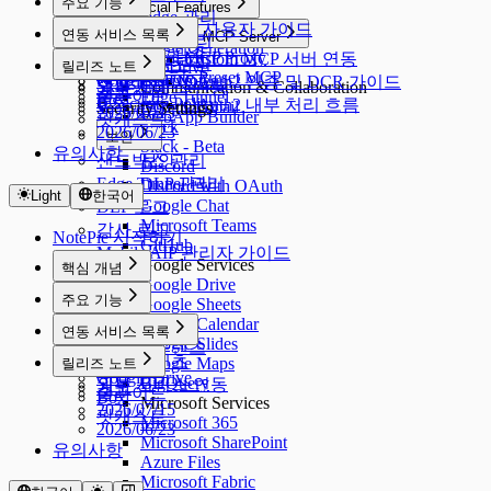
주요 기능
🎁 Special Features
n8n Webhook
Knowledge 관리
소스
개요
Dify API Access
📱 Mobile AIP 사용자 가이드
연동 서비스 목록
Custom MCP Server
LLM 모델 관리
채팅
Image Generation
문서형 콘텐츠
❓ FAQ
Local MCP Proxy
개요
Custom MCP 서버 연동
MCP 연동 관리
생성 콘텐츠
릴리즈 노트
My Drive
마인드맵
Remote Preset MCP
📝 Release Notes
Google Drive
OAuth2 인증 및 DCR 가이드
Skill 관리
외부 서비스 연동
Communication & Collaboration
개요
슬라이드
Edge Tunnel
Box
🔒 Security Policy
OAuth2 내부 처리 흐름
Google Gmail
Security Settings
2026/07/15
WebApp Builder
팟캐스트
Slack
2026/06/23
보안
Slack - Beta
유의사항
샌드박스 관리
보안
Discord
Edge Tunnel 관리
DLP 관리
Discord with OAuth
Light
한국어
Google Chat
DLP 로그
Microsoft Teams
감사 로그
NotePie 시작하기
GitHub
Mobile AIP 관리자 가이드
Google Services
핵심 개념
Google Drive
개요
주요 기능
Google Sheets
소스
개요
Google Calendar
연동 서비스 목록
채팅
Google Slides
문서형 콘텐츠
개요
생성 콘텐츠
Google Maps
릴리즈 노트
마인드맵
Google Drive
BigQuery
외부 서비스 연동
개요
슬라이드
Box
Microsoft Services
2026/07/15
팟캐스트
Microsoft 365
2026/06/23
Microsoft SharePoint
유의사항
Azure Files
Microsoft Fabric