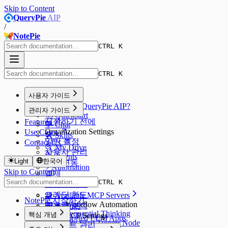
Skip to Content
QueryPie
AIP
/
NotePie
CTRL K
CTRL K
사용자 가이드
🌟 What is QueryPie AIP?
관리자 가이드
🚀 Quickstart
시작하기 전에
Features
💬 Chat
Organization Settings
Use Cases
🛠️ Skills
일반 설정
Contact Us
📂 My Drive
사용자 관리
🤖 Agents
Light
한국어
SSO 연동
⚡️ Automation
Skip to Content
결제
📦 AIP Apps
CTRL K
크레딧 내역
크레딧 한도
🧩 Available MCP Servers
NotePie 시작하기
Workflow Automation
사용량 분석
🎛️ Settings
Sequential Thinking
핵심 개념
AI & MCP Settings
💬 Supported LLM Apps
n8n Chat Trigger Node
에이전트 관리
개요